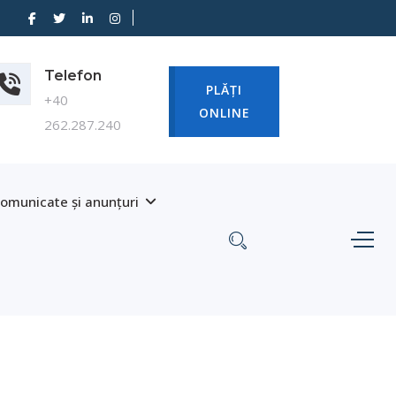
Telefon
PLĂȚI
+40
ONLINE
262.287.240
omunicate și anunțuri