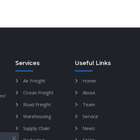
Services
Useful Links
Air Freight
Home
Ocean Freight
About
ni!
Road Freight
Team
Warehousing
Service
Supply Chain
News
Packaging
FAQ's