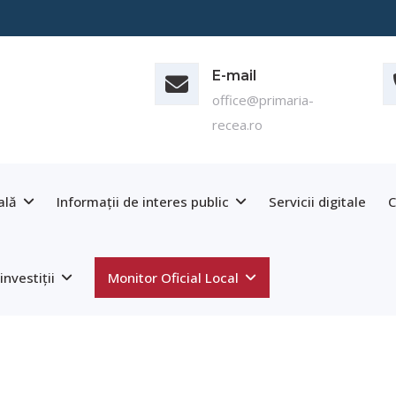
E-mail
office@primaria-
recea.ro
ală
Informații de interes public
Servicii digitale
C
investiții
Monitor Oficial Local