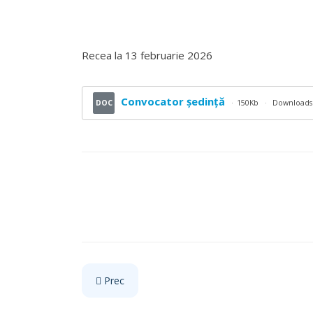
Recea la
13 februarie 2026
Convocator şedinţă
DOC
150Kb
Downloads
Articol precedent: Dispoziţia nr. 41 din 22 aprilie
Prec