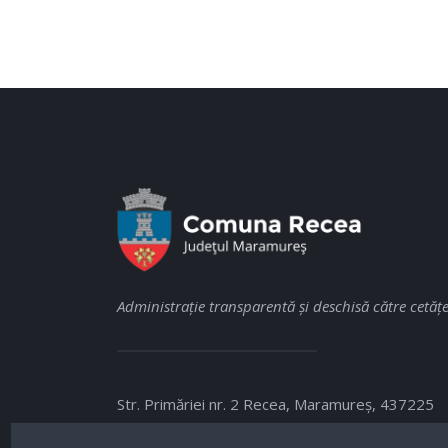
Administraţie transparentă şi deschisă către cetăţe
Str. Primăriei nr. 2 Recea, Maramureş, 437225