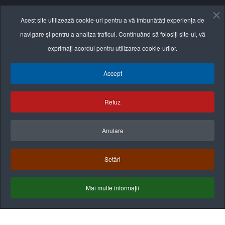
Informații utile
Acest site utilizează cookie-uri pentru a vă îmbunătăți experiența de
navigare și pentru a analiza traficul. Continuând să folosiți site-ul, vă
Termeni și condiții
exprimați acordul pentru utilizarea cookie-urilor.
Politica de confidențialitate
Accept
Politica cookie
Refuz
Anulare
Setări
Mai multe informații
Termeni & Condiţii
Politica de confidenţialitate
Politica cookies