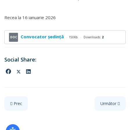
Recea la
16 ianuarie 2026
Convocator şedinţă
DOC
150Kb
Downloads:
2
Articol precedent: Dispoziţia nr. 6 din 22 ianuarie 2026
Articolul următo
Prec
Următor