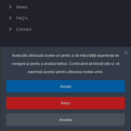
News
FAQ's
Contact
Informații utile
Acest site utilizează cookie-uri pentru a vă îmbunătăți experiența de
navigare și pentru a analiza traficul. Continuând să folosiți site-ul, vă
Termeni și condiții
exprimați acordul pentru utilizarea cookie-urilor.
Politica de confidențialitate
Accept
Politica cookie
Refuz
Anulare