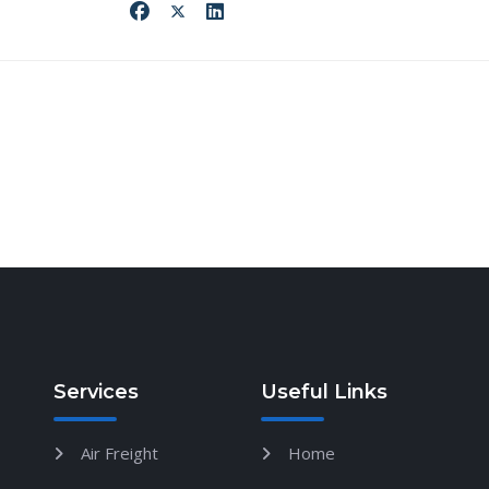
026
Services
Useful Links
Air Freight
Home