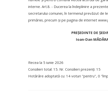
interne. Art.8. - Ducerea la îndeplinire a prezen
secretarului comunei, în termenul prevăzut de leg
primăriei, precum şi pe pagina de internet www.
PREȘEDINTE DE ȘEDI
Ioan-Dan MĂDĂR
Recea la
5 iunie 2026
Consilieri total: 15. Nr. Consilieri prezenți: 15
Hotărâre adoptată cu: 14 voturi "pentru", 0 "împo