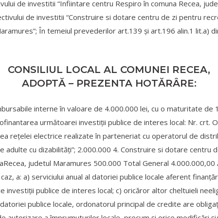
vului de investitii “Infiintare centru Respiro în comuna Recea, jud
ctivului de investitii “Construire si dotare centru de zi pentru r
ramures”; În temeiul prevederilor art.139 și art.196 alin.1 lit.a) 
CONSILIUL LOCAL AL COMUNEI RECEA,
ADOPTĂ – PREZENTA HOTĂRÂRE:
bursabile interne în valoare de 4.000.000 lei, cu o maturitate de 10
inantarea următoarei investiţii publice de interes local: Nr. crt. O
ea rețelei electrice realizate în parteneriat cu operatorul de distri
adulte cu dizabilități”; 2.000.000 4. Construire si dotare centru 
naRecea, judetul Maramures 500.000 Total General 4.000.000,00 Ar
caz, a: a) serviciului anual al datoriei publice locale aferent finanţă
 investiţii publice de interes local; c) oricăror altor cheltuieli neel
ui datoriei publice locale, ordonatorul principal de credite are obli
 autorizare a împrumuturilor locale, precum şi orice modificări şi