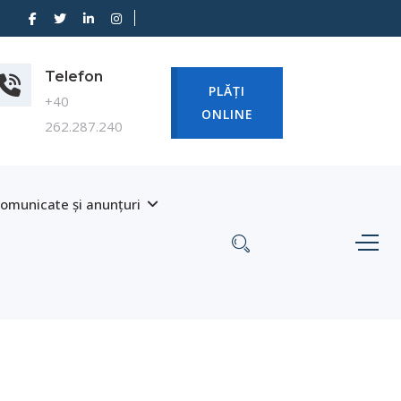
Telefon
PLĂȚI
+40
ONLINE
262.287.240
omunicate și anunțuri