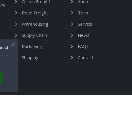
Ocean Freight
About
ni!
Road Freight
Team
Warehousing
Service
Supply Chain
News
Packaging
FAQ's
are și
 pentru
Shipping
Contact