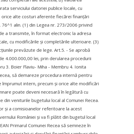
ta serviciului datoriei publice locale, cu
orice alte costuri aferente fiecărei finanţări
. 76^1 alin. (1) din Legea nr. 273/2006 privind
 de a transmite, în format electronic la adresa
ale, cu modificările şi completările ulterioare. (3)
cţiunile prevăzute de lege. Art.5. - Se aprobă
de 4.000.000,00 lei, prin derularea procedurii
ru 3. Boier Flaviu- Miha - Membru 4. Ionita
 Recea, să demareze procedura internă pentru
 împrumut intern, precum și orice alte modificări
semnare poate deveni necesară în legătură cu
e din veniturile bugetului local al Comunei Recea.
or și a comisioanelor referitoare la acest
ernului României și va fi plătit din bugetul local
RDELEAN Primarul Comunei Recea să semneze în
autorizării și derulării finanțării rambursabile