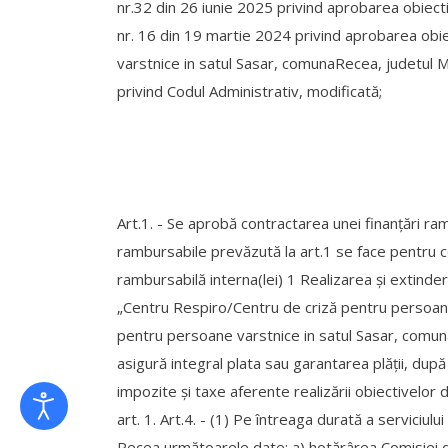
nr.32 din 26 iunie 2025 privind aprobarea obiecti
nr. 16 din 19 martie 2024 privind aprobarea obie
varstnice in satul Sasar, comunaRecea, judetul Ma
privind Codul Administrativ, modificată;
Art.1. - Se aprobă contractarea unei finanţări ram
rambursabile prevăzută la art.1 se face pentru cof
rambursabilă interna(lei) 1 Realizarea și extinder
„Centru Respiro/Centru de criză pentru persoane 
pentru persoane varstnice in satul Sasar, comu
asigură integral plata sau garantarea plăţii, după 
impozite şi taxe aferente realizării obiectivelor de
art. 1. Art.4. - (1) Pe întreaga durată a serviciul
Recea următoarele date: a) hotărârea Comisiei de