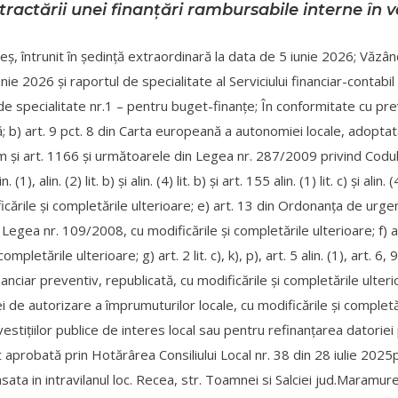
ractării unei finanţări rambursabile interne în v
ş, întrunit în şedinţă extraordinară la data de 5 iunie 2026; Văzân
nie 2026 și raportul de specialitate al Serviciului financiar-contabil
de specialitate nr.1 – pentru buget-finanțe; În conformitate cu preved
ată; b) art. 9 pct. 8 din Carta europeană a autonomiei locale, adopt
um şi art. 1166 şi următoarele din Legea nr. 287/2009 privind Codul c
(1), alin. (2) lit. b) şi alin. (4) lit. b) şi art. 155 alin. (1) lit. c) şi 
icările şi completările ulterioare; e) art. 13 din Ordonanţa de urg
n Legea nr. 109/2008, cu modificările şi completările ulterioare; f)
completările ulterioare; g) art. 2 lit. c), k), p), art. 5 alin. (1), art
nanciar preventiv, republicată, cu modificările şi completările ulter
 de autorizare a împrumuturilor locale, cu modificările şi complet
estiţiilor publice de interes local sau pentru refinanţarea datorie
robată prin Hotărârea Consiliului Local nr. 38 din 28 iulie 2025pr
sata in intravilanul loc. Recea, str. Toamnei si Salciei jud.Maramur