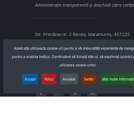
Administraţie transparentă şi deschisă către cetăţe
Str. Primăriei nr. 2 Recea, Maramureş, 437225
+40 262.287.240
Acest site utilizează cookie-uri pentru a vă îmbunătăți experiența de navig
pentru a analiza traficul. Continuând să folosiți site-ul, vă exprimați acordul
office@primaria-recea.ro
utilizarea cookie-urilor.
www.primaria-recea.ro
Accept
Refuz
Anulare
Setări
Mai multe informații