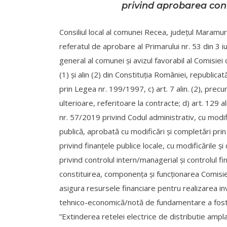
privind aprobarea cont
Consiliul local al comunei Recea, judeţul Maramure
referatul de aprobare al Primarului nr. 53 din 3 iu
general al comunei şi avizul favorabil al Comisiei 
(1) şi alin (2) din Constituţia României, republic
prin Legea nr. 199/1997, c) art. 7 alin. (2), prec
ulterioare, referitoare la contracte; d) art. 129 alin. 
nr. 57/2019 privind Codul administrativ, cu modif
publică, aprobată cu modificări şi completări pri
privind finanţele publice locale, cu modificările şi 
privind controlul intern/managerial şi controlul fi
constituirea, componenţa şi funcţionarea Comisiei
asigura resursele financiare pentru realizarea inv
tehnico-economică/notă de fundamentare a fost ap
”Extinderea retelei electrice de distributie ampla