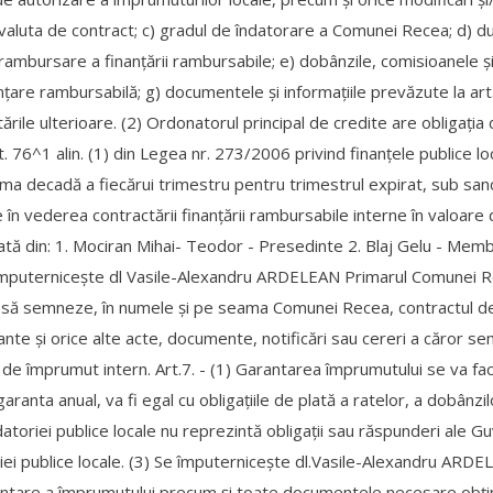
valuta de contract; c) gradul de îndatorare a Comunei Recea; d) dura
ambursare a finanţării rambursabile; e) dobânzile, comisioanele şi 
anţare rambursabilă; g) documentele şi informaţiile prevăzute la art
etările ulterioare. (2) Ordonatorul principal de credite are obligaţia
. 76^1 alin. (1) din Legea nr. 273/2006 privind finanţele publice loc
rima decadă a fiecărui trimestru pentru trimestrul expirat, sub san
în vederea contractării finanțării rambursabile interne în valoare 
mată din: 1. Mociran Mihai- Teodor - Presedinte 2. Blaj Gelu - Memb
e împuternicește dl Vasile-Alexandru ARDELEAN Primarul Comunei
 și să semneze, în numele și pe seama Comunei Recea, contractul de
ante și orice alte acte, documente, notificări sau cereri a căror 
 de împrumut intern. Art.7. - (1) Garantarea împrumutului se va fac
anta anual, va fi egal cu obligațiile de plată a ratelor, a dobânzil
atoriei publice locale nu reprezintă obligații sau răspunderi ale Guv
riei publice locale. (3) Se împuternicește dl.Vasile-Alexandru A
re a împrumutului precum și toate documentele necesare obținerii 