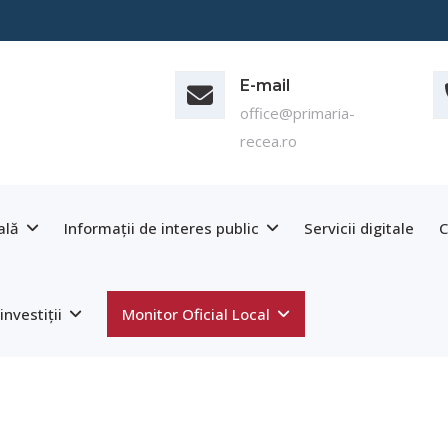
E-mail
office@primaria-
recea.ro
ală
Informații de interes public
Servicii digitale
C
investiții
Monitor Oficial Local