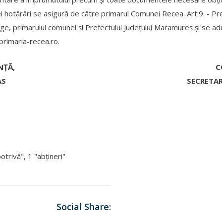
tei hotărâri se asigură de către primarul Comunei Recea. Art.9. - 
e, primarului comunei şi Prefectului Judeţului Maramureş şi se aduc
primaria-recea.ro.
NȚĂ,
C
AS
SECRETAR
trivă", 1 "abţineri"