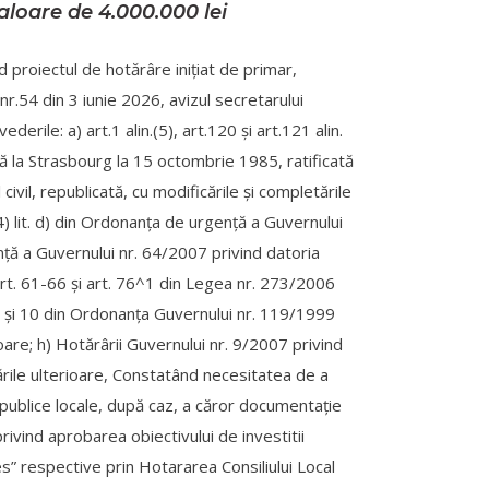
aloare de 4.000.000 lei
d proiectul de hotărâre iniţiat de primar,
 nr.54 din 3 iunie 2026, avizul secretarului
erile: a) art.1 alin.(5), art.120 şi art.121 alin.
ată la Strasbourg la 15 octombrie 1985, ratificată
ivil, republicată, cu modificările şi completările
alin. (4) lit. d) din Ordonanţa de urgenţă a Guvernului
enţă a Guvernului nr. 64/2007 privind datoria
 art. 61-66 şi art. 76^1 din Legea nr. 273/2006
. 6, 9 şi 10 din Ordonanţa Guvernului nr. 119/1999
ioare; h) Hotărârii Guvernului nr. 9/2007 privind
ările ulterioare, Constatând necesitatea de a
i publice locale, după caz, a căror documentaţie
ivind aprobarea obiectivului de investitii
es” respective prin Hotararea Consiliului Local