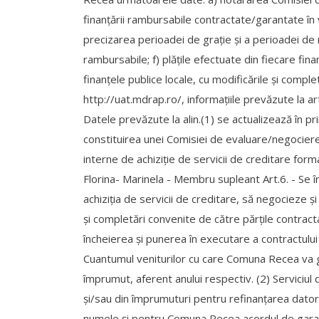
finanţării rambursabile contractate/garantate în 
precizarea perioadei de graţie şi a perioadei de r
rambursabile; f) plăţile efectuate din fiecare fin
finanţele publice locale, cu modificările şi compl
http://uat.mdrap.ro/, informaţiile prevăzute la art
Datele prevăzute la alin.(1) se actualizează în p
constituirea unei Comisiei de evaluare/negociere 
interne de achiziție de servicii de creditare for
Florina- Marinela - Membru supleant Art.6. - S
achiziția de servicii de creditare, să negocieze
și completări convenite de către părțile contract
încheierea și punerea în executare a contractului
Cuantumul veniturilor cu care Comuna Recea va gar
împrumut, aferent anului respectiv. (2) Serviciul d
și/sau din împrumuturi pentru refinanțarea dato
numele și pentru Comuna Recea acordul de garanta