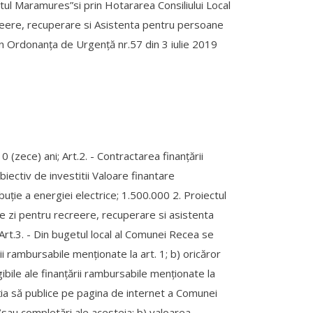
etul Maramures”si prin Hotararea Consiliului Local
ecreere, recuperare si Asistenta pentru persoane
din Ordonanța de Urgență nr.57 din 3 iulie 2019
 (zece) ani; Art.2. - Contractarea finanţării
biectiv de investitii Valoare finantare
buție a energiei electrice; 1.500.000 2. Proiectul
de zi pentru recreere, recuperare si asistenta
t.3. - Din bugetul local al Comunei Recea se
rii rambursabile menţionate la art. 1; b) oricăror
igibile ale finanţării rambursabile menţionate la
gaţia să publice pe pagina de internet a Comunei
/sau completări ale acesteia; b) valoarea