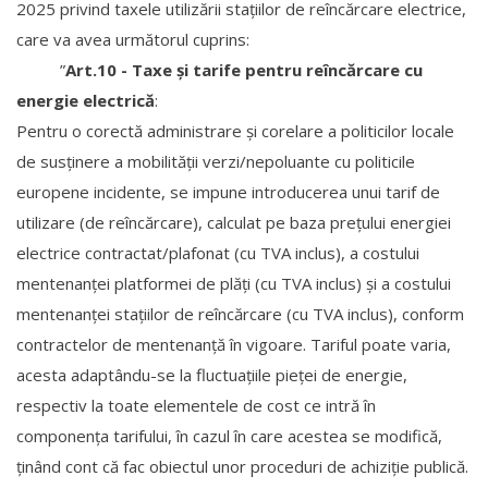
2025 privind taxele utilizării stațiilor de reîncărcare electrice,
care va avea următorul cuprins:
”
Art.10 - Taxe și tarife pentru reîncărcare cu
energie electrică
:
Pentru o corectă administrare și corelare a politicilor locale
de susținere a mobilității verzi/nepoluante cu politicile
europene incidente, se impune introducerea unui tarif de
utilizare (de reîncărcare), calculat pe baza prețului energiei
electrice contractat/plafonat (cu TVA inclus), a costului
mentenanței platformei de plăți (cu TVA inclus) și a costului
mentenanței stațiilor de reîncărcare (cu TVA inclus), conform
contractelor de mentenanță în vigoare. Tariful poate varia,
acesta adaptându-se la fluctuațiile pieței de energie,
respectiv la toate elementele de cost ce intră în
componența tarifului, în cazul în care acestea se modifică,
ținând cont că fac obiectul unor proceduri de achiziție publică.