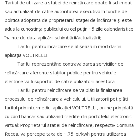
Tariful de utilizare a stației de reîncărcare poate ﬁ schimbat
sau actualizat de către autoritatea executivă în funcție de
politica adoptată de proprietarul stației de încărcare și este
adus la cunoștința publicului cu cel puțin 15 zile calendaristice
înainte de data aplicării schimbării/actualizării;
Tariful pentru încărcare se aﬁșează în mod clar în
aplicația VOLTRELLI.
Tariful reprezentând contravaloarea serviciilor de
reîncărcare aferente stațiilor publice pentru vehicule
electrice va ﬁ suportat de către utilizatorii acestora.
Tariful pentru reîncărcare se va plăti la ﬁnalizarea
procesului de reîncărcare a vehiculului. Utilizatorii pot plăti
tariful prin intermediul aplicației VOLTRELLI, online prin plată
cu card bancar sau utilizând credite din portofelul electronic
virtual; Proprietarul stației de reîncărcare, respectiv Comuna
Recea, va percepe taxa de 1,75 lei/kwh pentru utilizarea