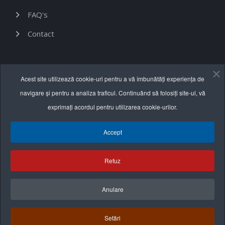
FAQ's
Contact
Informații utile
Acest site utilizează cookie-uri pentru a vă îmbunătăți experiența de
navigare și pentru a analiza traficul. Continuând să folosiți site-ul, vă
Termeni și condiții
exprimați acordul pentru utilizarea cookie-urilor.
Politica de confidențialitate
Accept
Politica cookie
Refuz
Anulare
Setări