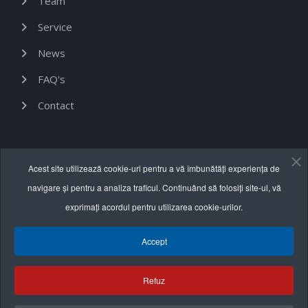
Team
Service
News
FAQ's
Contact
Informații utile
Acest site utilizează cookie-uri pentru a vă îmbunătăți experiența de
navigare și pentru a analiza traficul. Continuând să folosiți site-ul, vă
Termeni și condiții
exprimați acordul pentru utilizarea cookie-urilor.
Politica de confidențialitate
Accept
Politica cookie
Refuz