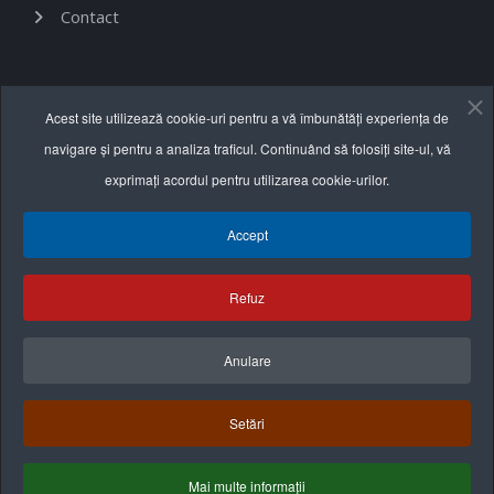
Contact
Informații utile
Acest site utilizează cookie-uri pentru a vă îmbunătăți experiența de
navigare și pentru a analiza traficul. Continuând să folosiți site-ul, vă
Termeni și condiții
exprimați acordul pentru utilizarea cookie-urilor.
Politica de confidențialitate
Accept
Politica cookie
Refuz
Anulare
Setări
Mai multe informații