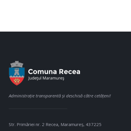
Administraţie transparentă şi deschisă către cetăţeni!
Str. Primăriei nr. 2 Recea, Maramureş, 437225