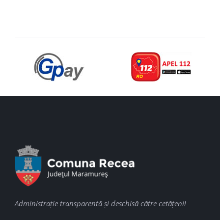
Administraţie transparentă şi deschisă către cetăţeni!