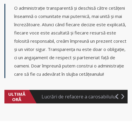
O administrație transparentă și deschisă către cetățeni
înseamnă o comunitate mai puternică, mai unită și mai
încrezătoare. Atunci când fiecare decizie este explicată,
fiecare voce este ascultată și fiecare resursă este
folosită responsabil, creăm împreună un prezent corect
și un viitor sigur. Transparența nu este doar o obligație,
ci un angajament de respect și parteneriat față de
ANUNȚ TAXE ȘI IMPOZITE LOCALE
oameni. Doar împreună putem construi o administrație
care să fie cu adevărat în slujba cetățeanului!
ANUNȚ IMPORTANT –
Întrerupere energie electrică
ULTIMĂ
Lucrări de refacere a carosabilului
ORĂ
ANUNȚ IMPORTANT –
Întrerupere energie electrică
ANUNȚ: Program autobuze de pe