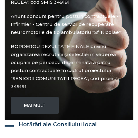
RECEA", cod SMIS 349191
Anunț concurs pentru posturi contractuale -
Infirmier - Centru de servicii de recuperare
neuromotorie de tip ambulatoriu "Sf. Nicolae"
BORDEROU REZULTATE FINALE privind
organizarea recrutării și selecției în vederea
ocupării pe perioadă determinată a patru
posturi contractuale în cadrul proiectului
"SENIORII COMUNITATII RECEA", cod proiect-
349191
MAI MULT
Hotărâri ale Consiliului local