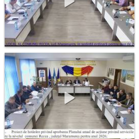
9
0
0
Şedinţa ordinară a Consiliului Local al comunei Recea din 
12.05.2026
29
0
0