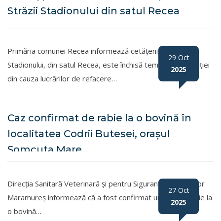
Străzii Stadionului din satul Recea
Primăria comunei Recea informează cetățenii că Strada
29 Oct
Stadionului, din satul Recea, este închisă temporar circulației
2025
din cauza lucrărilor de refacere…
Caz confirmat de rabie la o bovină în
localitatea Codrii Butesei, orașul
Șomcuta Mare
Direcția Sanitară Veterinară și pentru Siguranța Alimentelor
27 Oct
Maramureș informează că a fost confirmat un caz de rabie la
2025
o bovină…