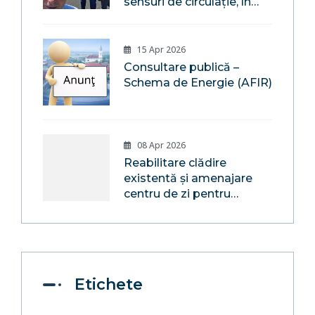
sensuri de circulație, în
localitatea Săsar, pe
malul râului Săsar,
Comuna Recea,
15 Apr 2026
Maramureș
Consultare publică –
Schema de Energie (AFIR)
08 Apr 2026
Reabilitare clădire
existentă și amenajare
centru de zi pentru
consiliere și sprijin pentru
părinți și copii în
Localitatea Mocira,
Comuna Recea, Județul
Maramureș
Etichete