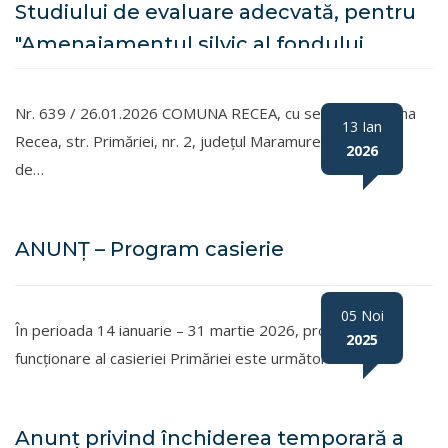
Studiului de evaluare adecvată, pentru
"Amenajamentul silvic al fondului
forestier proprietate publică aparținând
Comunei Recea și proprietate privată
Nr. 639 / 26.01.2026 COMUNA RECEA, cu sediul în comuna
13 Ian
aparținând persoanelor fizice asociate,
Recea, str. Primăriei, nr. 2, județul Maramureș, în calitate
2026
de…
U.P. I Recea"
ANUNȚ – Program casierie
05 Noi
În perioada 14 ianuarie – 31 martie 2026, programul de
2025
funcționare al casieriei Primăriei este următorul:
Anunț privind închiderea temporară a