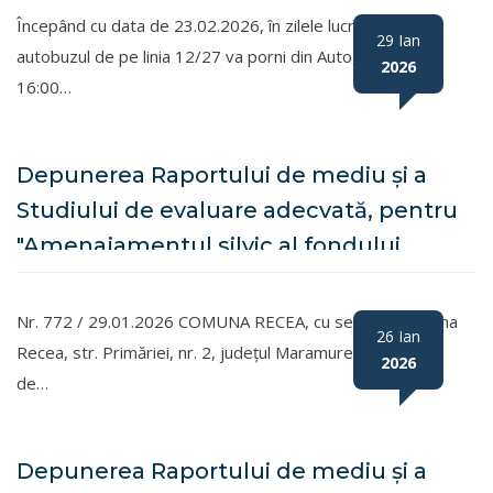
Începând cu data de 23.02.2026, în zilele lucrătoare,
29 Ian
autobuzul de pe linia 12/27 va porni din Autogară la ora
2026
16:00…
Depunerea Raportului de mediu și a
Studiului de evaluare adecvată, pentru
"Amenajamentul silvic al fondului
forestier proprietate publică aparținând
Comunei Recea și proprietate privată
Nr. 772 / 29.01.2026 COMUNA RECEA, cu sediul în comuna
26 Ian
aparținând persoanelor fizice asociate,
Recea, str. Primăriei, nr. 2, județul Maramureș, în calitate
2026
de…
U.P. I Recea”
Depunerea Raportului de mediu și a