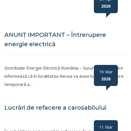
2026
ANUNȚ IMPORTANT – Întrerupere
energie electrică
Distribuție Energie Electrică România – Sucursala Baia Mare
16 Mar
informează că în localitatea Recea va avea loc o întrerupere
2026
temporară a…
Lucrări de refacere a carosabilului
11 Mar