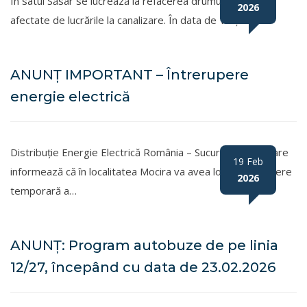
În satul Săsar se lucrează la refacerea drumului în zonele
2026
afectate de lucrările la canalizare. În data de 16 și…
ANUNȚ IMPORTANT – Întrerupere
energie electrică
Distribuție Energie Electrică România – Sucursala Baia Mare
19 Feb
informează că în localitatea Mocira va avea loc o întrerupere
2026
temporară a…
ANUNȚ: Program autobuze de pe linia
12/27, începând cu data de 23.02.2026