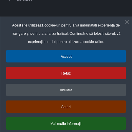
Informații utile
Acest site utilizează cookie-uri pentru a vă îmbunătăți experiența de
navigare și pentru a analiza traficul. Continuând să folosiți site-ul, vă
Termeni și condiții
exprimați acordul pentru utilizarea cookie-urilor.
Politica de confidențialitate
Accept
Politica cookie
Refuz
Anulare
Setări
Mai multe informații