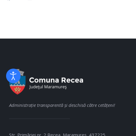
Administraţie transparentă şi deschisă către cetăţeni!
Str. Primăriei nr. 2 Recea, Maramureş, 437225