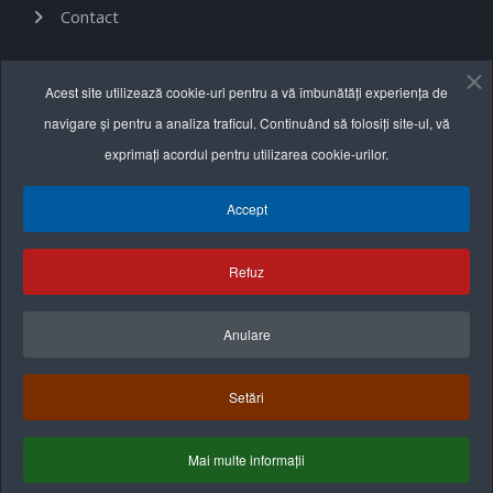
Contact
Informații utile
Acest site utilizează cookie-uri pentru a vă îmbunătăți experiența de
navigare și pentru a analiza traficul. Continuând să folosiți site-ul, vă
Termeni și condiții
exprimați acordul pentru utilizarea cookie-urilor.
Politica de confidențialitate
Accept
Politica cookie
Refuz
Anulare
Setări
Mai multe informații
Termeni & Condiţii
Politica de confidenţialitate