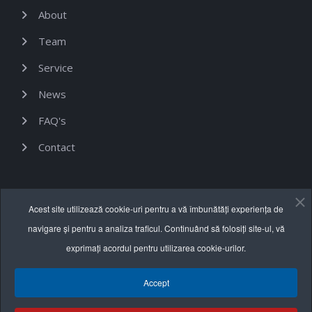
About
Team
Service
News
FAQ's
Contact
Informații utile
Acest site utilizează cookie-uri pentru a vă îmbunătăți experiența de
navigare și pentru a analiza traficul. Continuând să folosiți site-ul, vă
Termeni și condiții
exprimați acordul pentru utilizarea cookie-urilor.
Politica de confidențialitate
Accept
Politica cookie