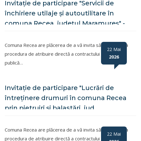
Invitație de participare "Servicii de
închiriere utilaje și autoutilitare în
comuna Recea, județul Maramureș" -
PROCEDURĂ RELUATĂ
Comuna Recea are plăcerea de a vă invita să participați la
22 Mai
procedura de atribuire directă a contractului de achiziție
2026
publică…
Invitație de participare "Lucrări de
întreținere drumuri în comuna Recea
prin pietruiri și balastări, jud.
Maramureș"
Comuna Recea are plăcerea de a vă invita să participați la
22 Mai
procedura de atribuire directă a contractului de achiziție