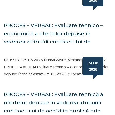
2026
PROCES – VERBAL: Evaluare tehnico –
economică a ofertelor depuse în
vederea atribuirii contractului de
achiziție publică prin procedura de
achiziție directă, având ca obiectiv:
Nr. 6519 / 29.06.2026 PrimarVasile-Alexandru ARDELEAN
24 Iun
Lucrări de întreținere drumuri în
PROCES – VERBALEvaluare tehnico – economică a ofertelor
2026
depuse Încheiat astăzi, 29.06.2026, cu ocazia…
comuna Recea, prin pietruiri și balastări
PROCES – VERBAL: Evaluare tehnică a
ofertelor depuse în vederea atribuirii
contractului de achiziție publică prin