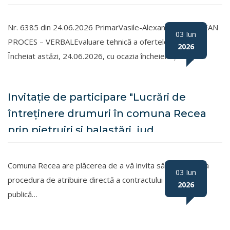
procedura de achiziție directă, având ca
obiectiv: Servicii de închiriere utilaje și
Nr. 6385 din 24.06.2026 PrimarVasile-Alexandru ARDELEAN
03 Iun
autoutilitare în comuna Recea, județul
PROCES – VERBALEvaluare tehnică a ofertelor depuse
2026
Încheiat astăzi, 24.06.2026, cu ocazia încheierii ședinței…
Maramureș
Invitație de participare "Lucrări de
întreținere drumuri în comuna Recea
prin pietruiri și balastări, jud.
Maramureș" - PROCEDURĂ RELUATĂ
Comuna Recea are plăcerea de a vă invita să participați la
03 Iun
procedura de atribuire directă a contractului de achiziție
2026
publică…