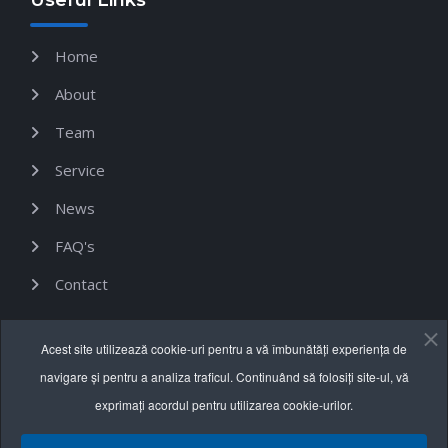
Useful Links
Home
About
Team
Service
News
FAQ's
Contact
Acest site utilizează cookie-uri pentru a vă îmbunătăți experiența de
Informații utile
navigare și pentru a analiza traficul. Continuând să folosiți site-ul, vă
exprimați acordul pentru utilizarea cookie-urilor.
Termeni și condiții
Politica de confidențialitate