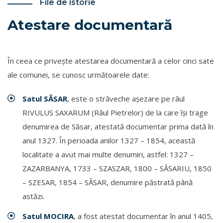
File de istorie
Atestare documentară
În ceea ce priveşte atestarea documentară a celor cinci sate
ale comunei, se cunosc următoarele date:
Satul SĂSAR
, este o străveche aşezare pe râul
RIVULUS SAXARUM (Râul Pietrelor) de la care îşi trage
denumirea de Săsar, atestată documentar prima dată în
anul 1327. În perioada anilor 1327 – 1854, această
localitate a avut mai multe denumiri, astfel: 1327 –
ZAZARBANYA, 1733 – SZASZAR, 1800 – SĂSARIU, 1850
– SZESAR, 1854 – SĂSAR, denumire păstrată până
astăzi.
Satul MOCIRA
, a fost atestat documentar în anul 1405,