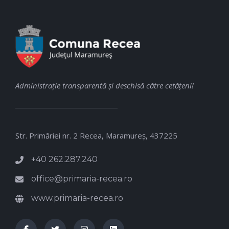
Administraţie transparentă şi deschisă către cetăţeni!
Str. Primăriei nr. 2 Recea, Maramureş, 437225
+40 262.287.240
office@primaria-recea.ro
www.primaria-recea.ro