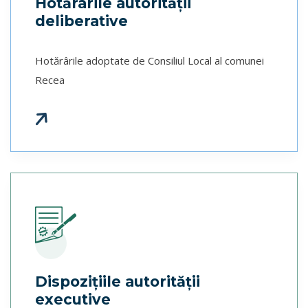
Hotărârile autorităţii
deliberative
Hotărârile adoptate de Consiliul Local al comunei
Recea
f
a
s
f
a
r
r
o
r
i
g
h
-
-
w
a
t
Dispoziţiile autorităţii
executive