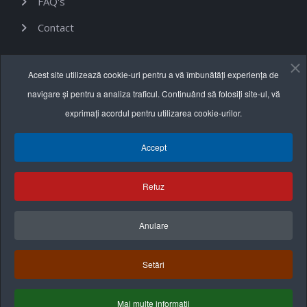
FAQ's
Contact
Informații utile
Acest site utilizează cookie-uri pentru a vă îmbunătăți experiența de
navigare și pentru a analiza traficul. Continuând să folosiți site-ul, vă
Termeni și condiții
exprimați acordul pentru utilizarea cookie-urilor.
Politica de confidențialitate
Accept
Politica cookie
Refuz
Anulare
Setări
Mai multe informații