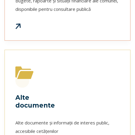
Bugete, rapoarte și situații financiare ale comunei,
disponibile pentru consultare publică
f
a
s
f
a
r
r
o
r
i
g
h
-
-
w
a
t
Alte
documente
Alte documente și informații de interes public,
accesibile cetățenilor