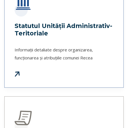
Statutul Unităţii Administrativ-
Teritoriale
Informații detaliate despre organizarea,
funcționarea și atribuțiile comunei Recea
f
a
s
f
a
r
r
o
r
i
g
h
-
-
w
a
t