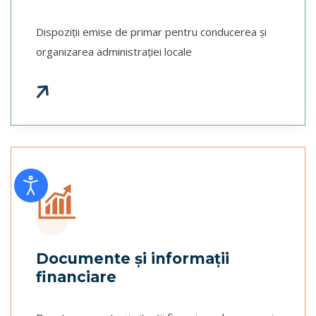
Dispoziţii emise de primar pentru conducerea și
organizarea administrației locale
f
a
s
f
a
r
r
o
r
i
g
h
-
-
w
a
t
Documente şi informaţii
financiare