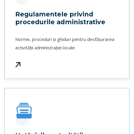
Regulamentele privind
procedurile administrative
Norme, proceduri și ghiduri pentru desfășurarea
activității administrației locale
f
a
s
f
a
r
r
o
r
i
g
h
-
-
w
a
t