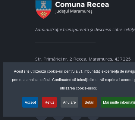
Administraţie transparentă şi deschisă către cetăţe
Str. Primăriei nr. 2 Recea, Maramureş, 437225
Acest site utilizează cookie-uri pentru a vă îmbunătăți experiența de navig
+40 262.287.240
pentru a analiza traficul. Continuând să folosiți site-ul, vă exprimați acordul
office@primaria-recea.ro
utilizarea cookie-urilor.
www.primaria-recea.ro
Accept
Refuz
Anulare
Setări
Mai multe informații