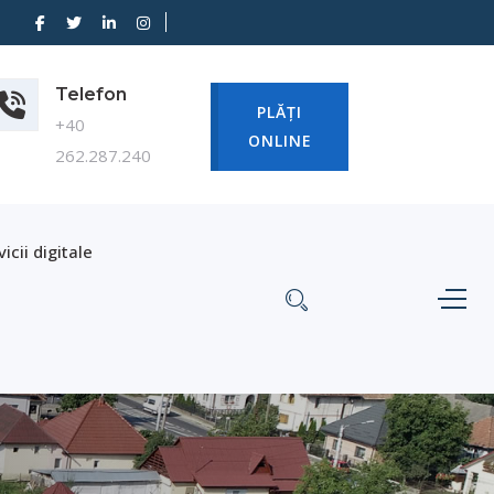
Telefon
PLĂȚI
+40
ONLINE
262.287.240
vicii digitale