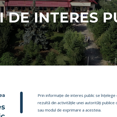
I DE INTERES P
ea
Prin informaţie de interes public se înţelege 
rezultă din activităţile unei autorităţi publice 
es
sau modul de exprimare a acesteia.
ic