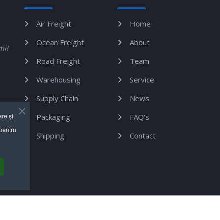
Air Freight
Home
Ocean Freight
About
ni!
Road Freight
Team
Warehousing
Service
Supply Chain
News
are și
Packaging
FAQ's
 pentru
Shipping
Contact