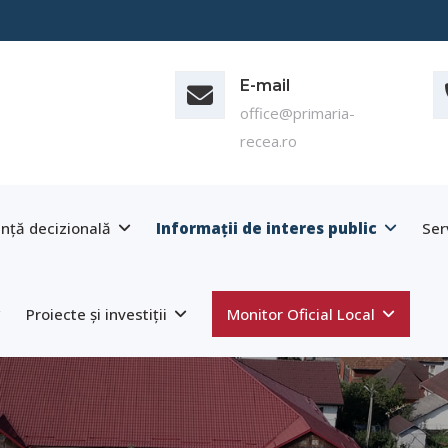
E-mail
office@primaria-
recea.ro
nță decizională
Informații de interes public
Ser
Proiecte și investiții
Monitor Oficial Local