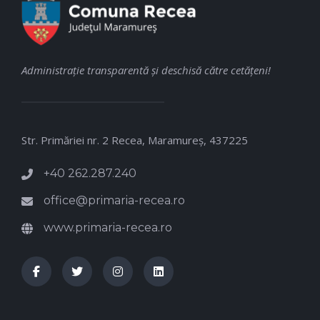
Administraţie transparentă şi deschisă către cetăţeni!
Str. Primăriei nr. 2 Recea, Maramureş, 437225
+40 262.287.240
office@primaria-recea.ro
www.primaria-recea.ro