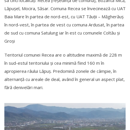
sa cinci localități: Recea (reședința de comună), Bozânta Mică,
Lăpușel, Mocira, Săsar. Comuna Recea se învecinează cu UAT
Baia Mare în partea de nord-est, cu UAT Tăuții – Măgherăuș
în nord-vest, în partea de vest cu comuna Ardusat, în partea
de sud cu comuna Satulung iar în est cu comunele Coltău și
Groși
Teritoriul comunei Recea are o altitudine maximă de 228 m
în sud-estul teritoriului și cea minimă fiind 160 m în
apropierea râului Lăpuș. Predomină zonele de câmpie, în
alternanță cu areale de deal, având în general un aspect plat,
fără denivelări mari.