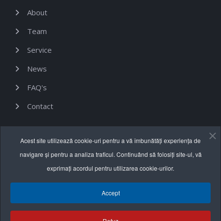
About
Team
Service
News
FAQ's
Contact
Informații utile
Acest site utilizează cookie-uri pentru a vă îmbunătăți experiența de
navigare și pentru a analiza traficul. Continuând să folosiți site-ul, vă
Termeni și condiții
exprimați acordul pentru utilizarea cookie-urilor.
Politica de confidențialitate
Accept
Politica cookie
Refuz