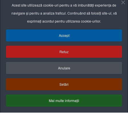
Informații utile
Acest site utilizează cookie-uri pentru a vă îmbunătăți experiența de
navigare și pentru a analiza traficul. Continuând să folosiți site-ul, vă
Termeni și condiții
exprimați acordul pentru utilizarea cookie-urilor.
Politica de confidențialitate
Accept
Politica cookie
Refuz
Anulare
Setări
Mai multe informații
Termeni & Condiţii
Politica de confidenţialitate
Politica cookies
Copyright © 2025
Comuna Recea
| All rights reserved