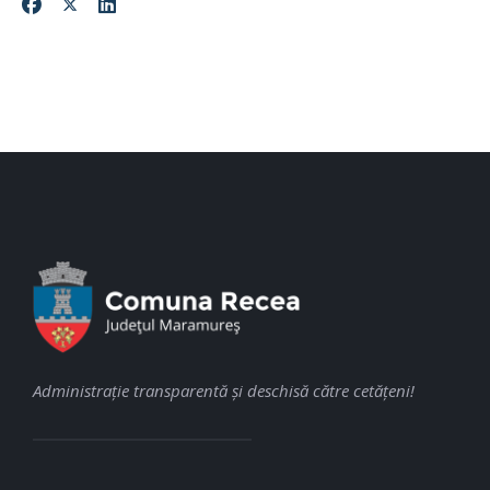
Administraţie transparentă şi deschisă către cetăţeni!