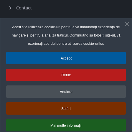
Contact
Acest site utilizează cookie-uri pentru a vă îmbunătăți experiența de
Informații utile
navigare și pentru a analiza traficul. Continuând să folosiți site-ul, vă
exprimați acordul pentru utilizarea cookie-urilor.
Termeni și condiții
Politica de confidențialitate
Accept
Politica cookie
Refuz
Anulare
Setări
Mai multe informații