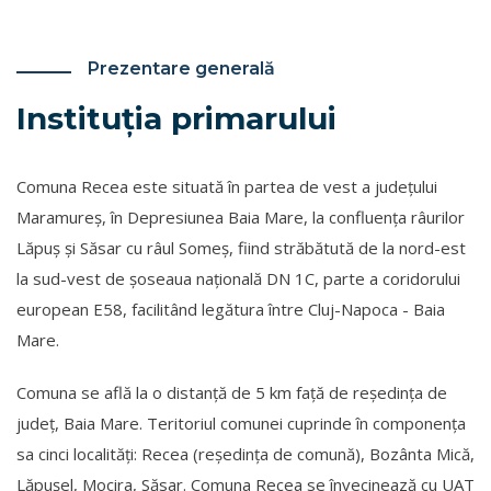
Prezentare generală
Instituția primarului
Comuna Recea este situată în partea de vest a județului
Maramureș, în Depresiunea Baia Mare, la confluența râurilor
Lăpuș și Săsar cu râul Someș, fiind străbătută de la nord-est
la sud-vest de șoseaua națională DN 1C, parte a coridorului
european E58, facilitând legătura între Cluj-Napoca - Baia
Mare.
Comuna se află la o distanță de 5 km față de reședința de
județ, Baia Mare. Teritoriul comunei cuprinde în componența
sa cinci localități: Recea (reședința de comună), Bozânta Mică,
Lăpușel, Mocira, Săsar. Comuna Recea se învecinează cu UAT