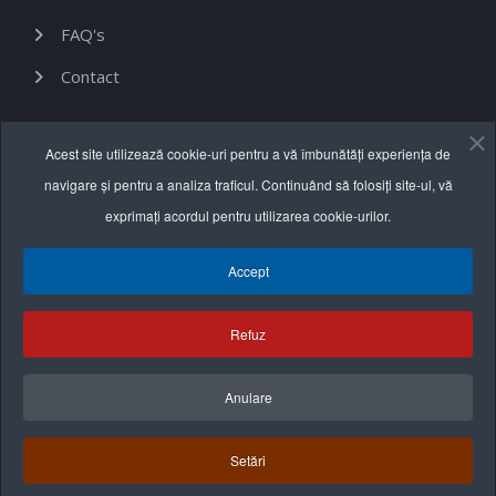
FAQ's
Contact
Informații utile
Acest site utilizează cookie-uri pentru a vă îmbunătăți experiența de
navigare și pentru a analiza traficul. Continuând să folosiți site-ul, vă
Termeni și condiții
exprimați acordul pentru utilizarea cookie-urilor.
Politica de confidențialitate
Accept
Politica cookie
Refuz
Anulare
Setări