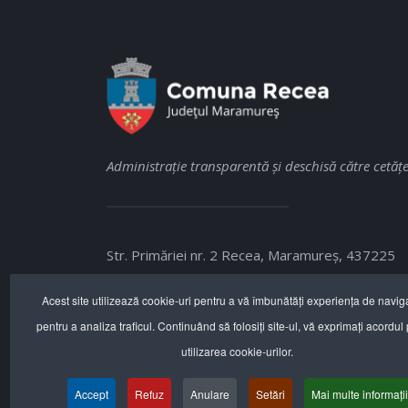
Administraţie transparentă şi deschisă către cetăţe
Str. Primăriei nr. 2 Recea, Maramureş, 437225
+40 262.287.240
Acest site utilizează cookie-uri pentru a vă îmbunătăți experiența de navig
pentru a analiza traficul. Continuând să folosiți site-ul, vă exprimați acordul
office@primaria-recea.ro
utilizarea cookie-urilor.
www.primaria-recea.ro
Accept
Refuz
Anulare
Setări
Mai multe informații