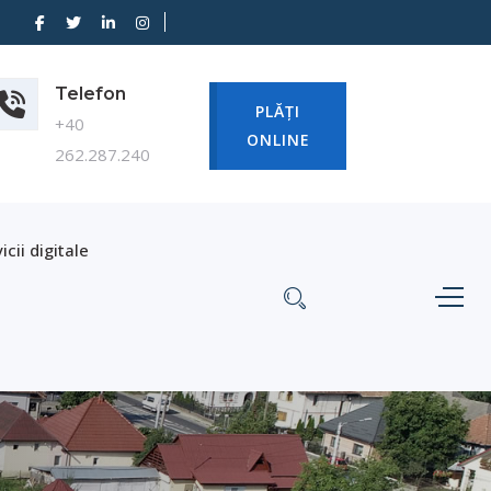
Telefon
PLĂȚI
+40
ONLINE
262.287.240
icii digitale