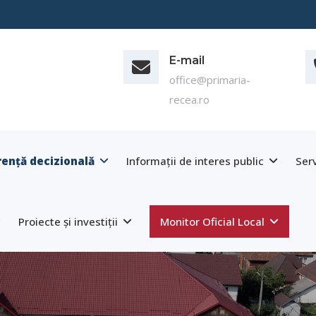
E-mail
office@primaria-
recea.ro
ență decizională
Informații de interes public
Serv
Proiecte și investiții
Monitor Oficial Local