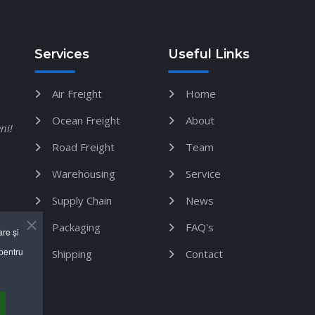
Services
Useful Links
Air Freight
Home
Ocean Freight
About
ni!
Road Freight
Team
Warehousing
Service
Supply Chain
News
Packaging
FAQ's
are și
 pentru
Shipping
Contact