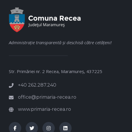
Administraţie transparentă şi deschisă către cetăţeni!
Str. Primăriei nr. 2 Recea, Maramureş, 437225
+40 262.287.240
office@primaria-recea.ro
www.primaria-recea.ro