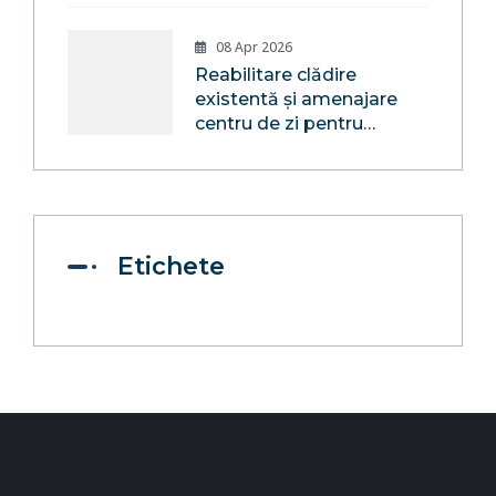
08 Apr 2026
Reabilitare clădire
existentă și amenajare
centru de zi pentru
consiliere și sprijin pentru
părinți și copii în
Localitatea Mocira,
Comuna Recea, Județul
Maramureș
Etichete