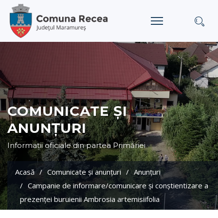
COMUNICATE ȘI
ANUNȚURI
Informații oficiale din partea Primăriei
Acasă
Comunicate și anunțuri
Anunţuri
Campanie de informare/comunicare şi conştientizare a
prezenţei buruienii Ambrosia artemisiifolia