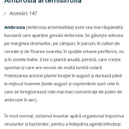
Ambrosia artemisiifolia
Accesări: 147
Ambrozia
(Ambrosia artemisiifolia) este cea mai răspândită
buruiană care aparține genului Ambrosia. Se găsește adesea
pe marginea drumurilor, pe câmpuri, în parcuri, în culturi de
cereale și de floarea soarelui, în spațiile urbane periferice, nu
și în zonele înalte. Este o plantă anuală, perenă, care crește
spontan și care are nevoie de multă lumină solară.
Polenizarea acestei plante începe în august și durează până
la mijlocul toamnei (lunile august și septembrie sunt cele în
care se înregistrează cele mai mari concentrații de polen de
ambrozie în aer).
În mod normal, sistemul imunitar apără organismul împotriva
virusurilor și bacteriilor, pentru a îndepărta agenții infecțioși.