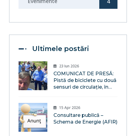
Evenimente
4
Ultimele postări
23 Iun 2026
COMUNICAT DE PRESĂ:
Pistă de biciclete cu două
sensuri de circulație, în
localitatea Săsar, pe
malul râului Săsar,
Comuna Recea,
15 Apr 2026
Maramureș
Consultare publică –
Schema de Energie (AFIR)