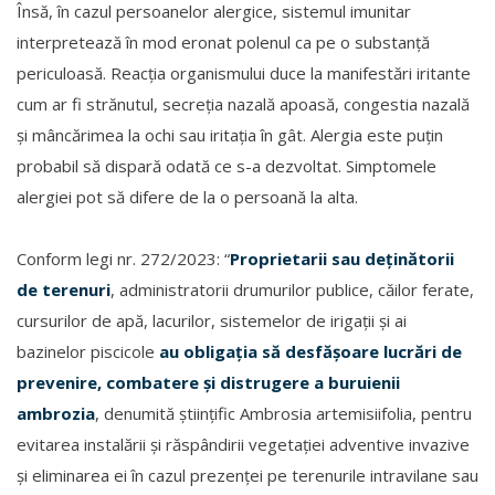
Însă, în cazul persoanelor alergice, sistemul imunitar
interpretează în mod eronat polenul ca pe o substanță
periculoasă. Reacția organismului duce la manifestări iritante
cum ar fi strănutul, secreția nazală apoasă, congestia nazală
și mâncărimea la ochi sau iritația în gât. Alergia este puțin
probabil să dispară odată ce s-a dezvoltat. Simptomele
alergiei pot să difere de la o persoană la alta.
Conform legi nr. 272/2023: “
Proprietarii sau deținătorii
de terenuri
, administratorii drumurilor publice, căilor ferate,
cursurilor de apă, lacurilor, sistemelor de irigații și ai
bazinelor piscicole
au obligația să desfășoare lucrări de
prevenire, combatere și distrugere a buruienii
ambrozia
, denumită științific Ambrosia artemisiifolia, pentru
evitarea instalării și răspândirii vegetației adventive invazive
și eliminarea ei în cazul prezenței pe terenurile intravilane sau