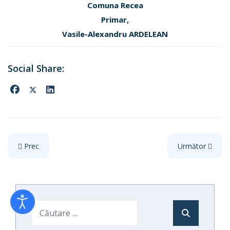
Comuna Recea
Primar,
Vasile-Alexandru ARDELEAN
Articol precedent: Consultare publică – Schema de Energie (AFIR
Articolul următo
Prec
Următor
Cautare