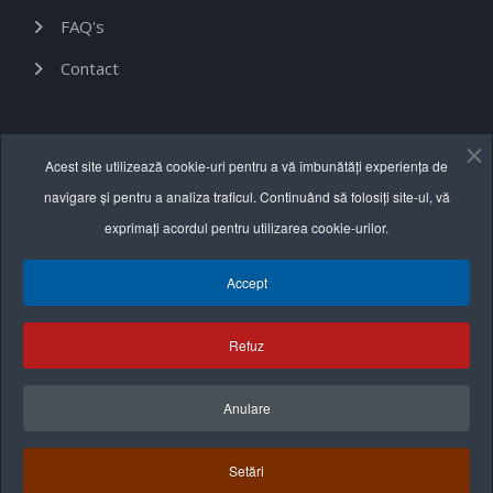
FAQ's
Contact
Informații utile
Acest site utilizează cookie-uri pentru a vă îmbunătăți experiența de
navigare și pentru a analiza traficul. Continuând să folosiți site-ul, vă
Termeni și condiții
exprimați acordul pentru utilizarea cookie-urilor.
Politica de confidențialitate
Accept
Politica cookie
Refuz
Anulare
Setări