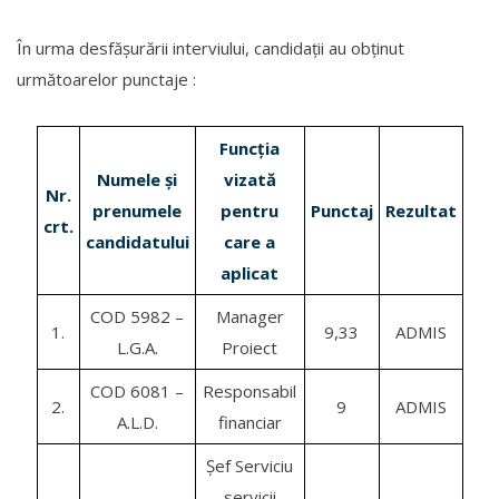
În urma desfășurării interviului, candidații au obținut
următoarelor punctaje :
Funcția
Numele și
vizată
Nr.
prenumele
pentru
Punctaj
Rezultat
crt.
candidatului
care a
aplicat
COD 5982 –
Manager
1.
9,33
ADMIS
L.G.A.
Proiect
COD 6081 –
Responsabil
2.
9
ADMIS
A.L.D.
financiar
Șef Serviciu
servicii