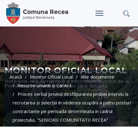
MONITOR OFICIAL LOCAL
Acasă
Monitor Oficial Local
Alte documente
Hotărârile, regulamentele și informațiile publice de la
Resurse umane şi Carieră
Primăria comunei Recea, la un click distanță
Proces verbal privind desfășurarea probei interviu la
recrutarea si selecția in vederea ocupării a patru posturi
contractante pe perioada determinata in cadrul
proiectului, "SENIORII COMUNITATII RECEA"