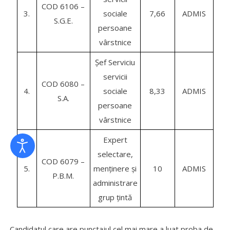
COD 6106 –
3.
sociale
7,66
ADMIS
S.G.E.
persoane
vârstnice
Șef Serviciu
servicii
COD 6080 –
4.
sociale
8,33
ADMIS
S.A.
persoane
vârstnice
Expert
selectare,
COD 6079 –
5.
menținere și
10
ADMIS
P.B.M.
administrare
grup țintă
Candidatul care are punctajul cel mai mare a luat proba de