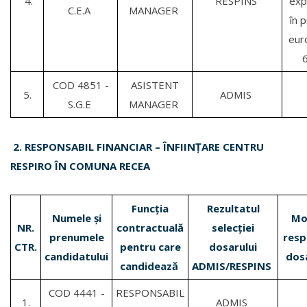
4.
RESPINS
exp
C.E.A
MANAGER
în 
eur
6
COD 4851 -
ASISTENT
5.
ADMIS
S.G.E
MANAGER
2. RESPONSABIL FINANCIAR – ÎNFIINȚARE CENTRU
RESPIRO ÎN COMUNA RECEA
Funcția
Rezultatul
Numele și
Mo
NR.
contractuală
selecției
prenumele
resp
CTR.
pentru care
dosarului
candidatului
dos
candidează
ADMIS/RESPINS
COD 4441 -
RESPONSABIL
1.
ADMIS