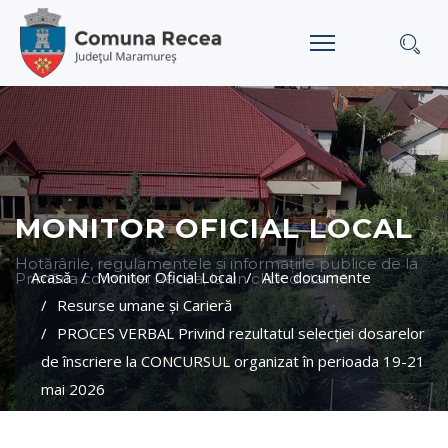
MONITOR OFICIAL LOCAL
Hotărârile, regulamentele și informațiile publice de la
Acasă
Monitor Oficial Local
Alte documente
Primăria comunei Recea, la un click distanță
Resurse umane şi Carieră
PROCES VERBAL Privind rezultatul selecției dosarelor
de înscriere la CONCURSUL organizat în perioada 19-21
mai 2026