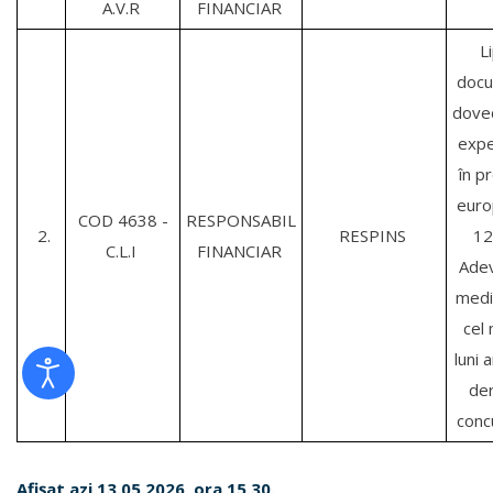
A.V.R
FINANCIAR
L
doc
dove
expe
în p
eur
COD 4638 -
RESPONSABIL
2.
RESPINS
12 
C.L.I
FINANCIAR
Adev
medi
cel 
luni 
der
concu
Afișat azi 13.05.2026, ora 15.30.