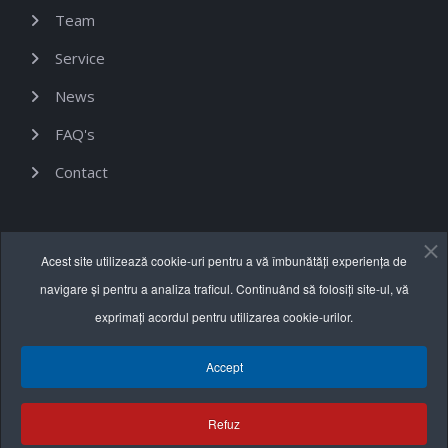
Team
Service
News
FAQ's
Contact
Informații utile
Acest site utilizează cookie-uri pentru a vă îmbunătăți experiența de
navigare și pentru a analiza traficul. Continuând să folosiți site-ul, vă
Termeni și condiții
exprimați acordul pentru utilizarea cookie-urilor.
Politica de confidențialitate
Accept
Politica cookie
Refuz