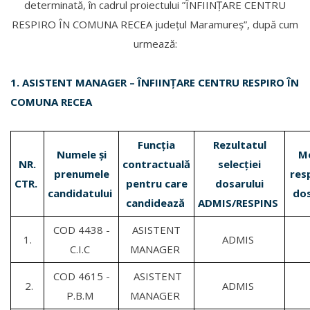
determinată, în cadrul proiectului ”ÎNFIINȚARE CENTRU
RESPIRO ÎN COMUNA RECEA județul Maramureș”, după cum
urmează:
1. ASISTENT MANAGER – ÎNFIINȚARE CENTRU RESPIRO ÎN
COMUNA RECEA
Funcția
Rezultatul
Numele și
Mo
NR.
contractuală
selecției
prenumele
res
CTR.
pentru care
dosarului
candidatului
dos
candidează
ADMIS/RESPINS
COD 4438 -
ASISTENT
1.
ADMIS
C.I.C
MANAGER
COD 4615 -
ASISTENT
2.
ADMIS
P.B.M
MANAGER