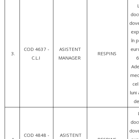
doc
dove
exp
în 
COD 4637 -
ASISTENT
eur
3.
RESPINS
C.L.I
MANAGER
6
Ade
med
cel
luni
der
L
doc
dove
COD 4848 -
ASISTENT