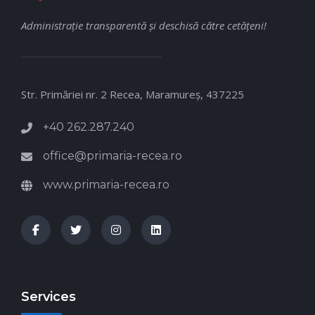
Administraţie transparentă şi deschisă către cetăţeni!
Str. Primăriei nr. 2 Recea, Maramureş, 437225
+40 262.287.240
office@primaria-recea.ro
www.primaria-recea.ro
Services