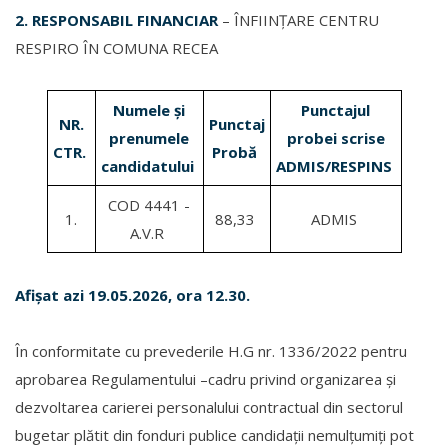
2. RESPONSABIL FINANCIAR
– ÎNFIINȚARE CENTRU
RESPIRO ÎN COMUNA RECEA
Numele și
Punctajul
NR.
Punctaj
prenumele
probei scrise
CTR.
Probă
candidatului
ADMIS/RESPINS
COD 4441 -
1.
88,33
ADMIS
A.V.R
Afișat azi 19.05.2026, ora 12.30.
În conformitate cu prevederile H.G nr. 1336/2022 pentru
aprobarea Regulamentului –cadru privind organizarea și
dezvoltarea carierei personalului contractual din sectorul
bugetar plătit din fonduri publice candidații nemulțumiți pot