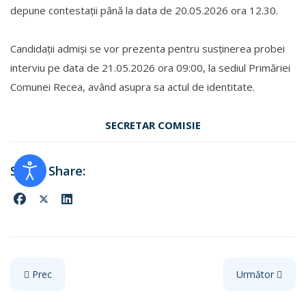
depune contestații până la data de 20.05.2026 ora 12.30.
Candidații admiși se vor prezenta pentru susținerea probei
interviu pe data de 21.05.2026 ora 09:00, la sediul Primăriei
Comunei Recea, având asupra sa actul de identitate.
SECRETAR COMISIE
Articol precedent: REZULTATUL PROBEI INTERVIU la CONCURSUL
Articolul urmă
Prec
Următor