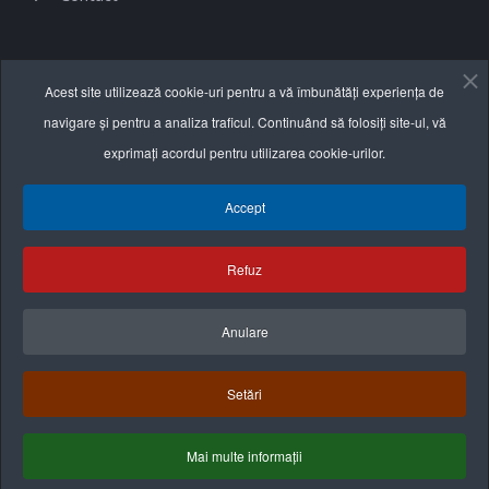
Informații utile
Acest site utilizează cookie-uri pentru a vă îmbunătăți experiența de
navigare și pentru a analiza traficul. Continuând să folosiți site-ul, vă
Termeni și condiții
exprimați acordul pentru utilizarea cookie-urilor.
Politica de confidențialitate
Accept
Politica cookie
Refuz
Anulare
Setări
Mai multe informații
Termeni & Condiţii
Politica de confidenţialitate