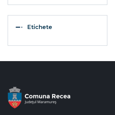
părinți și copii în
Localitatea Mocira,
Comuna Recea, Județul
Maramureș
Etichete