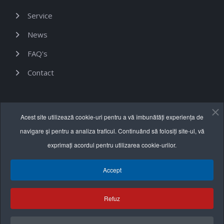
Service
News
FAQ's
Contact
Informații utile
Acest site utilizează cookie-uri pentru a vă îmbunătăți experiența de
navigare și pentru a analiza traficul. Continuând să folosiți site-ul, vă
Termeni și condiții
exprimați acordul pentru utilizarea cookie-urilor.
Politica de confidențialitate
Accept
Politica cookie
Refuz