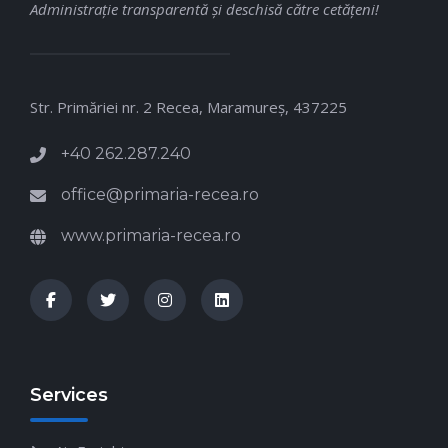
Administraţie transparentă şi deschisă către cetăţeni!
Str. Primăriei nr. 2 Recea, Maramureş, 437225
+40 262.287.240
office@primaria-recea.ro
www.primaria-recea.ro
Services