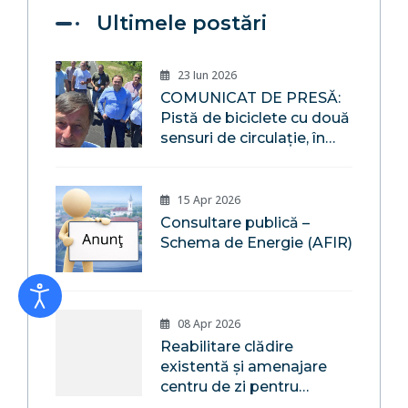
Ultimele postări
23 Iun 2026
COMUNICAT DE PRESĂ:
Pistă de biciclete cu două
sensuri de circulație, în
localitatea Săsar, pe
malul râului Săsar,
Comuna Recea,
15 Apr 2026
Maramureș
Consultare publică –
Schema de Energie (AFIR)
08 Apr 2026
Reabilitare clădire
existentă și amenajare
centru de zi pentru
consiliere și sprijin pentru