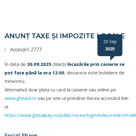
ANUNȚ TAXE ȘI IMPOZITE LOCALE
29 Sep
2025
Accesări: 2777
În data de
30.09.2025
(Marți)
încasările prin casierie se
pot face până la ora 12:00
, deoarece este închidere de
trimestru.
Alternativă doar plata cu card la casierie sau online pe
www.ghiseul.ro
sau pe site-ul primăriei Recea accesând link-
ul:
https://www.globalpay.ro/public/recea/login/index/redirctrl/de