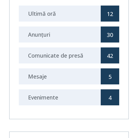
Ultimă oră
12
Anunţuri
30
Comunicate de presă
42
Mesaje
5
Evenimente
4