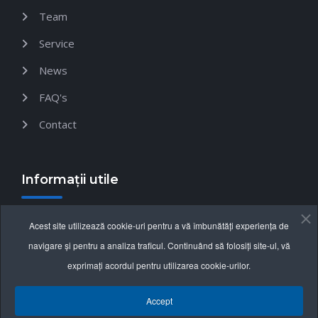
Team
Service
News
FAQ's
Contact
Informații utile
Termeni și condiții
Acest site utilizează cookie-uri pentru a vă îmbunătăți experiența de
Politica de confidențialitate
navigare și pentru a analiza traficul. Continuând să folosiți site-ul, vă
exprimați acordul pentru utilizarea cookie-urilor.
Politica cookie
Accept