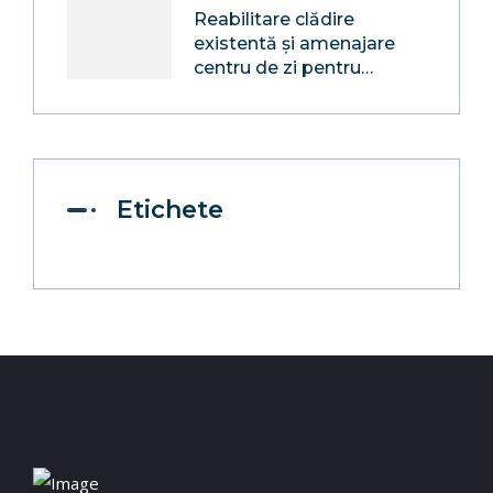
Reabilitare clădire
existentă și amenajare
centru de zi pentru
consiliere și sprijin pentru
părinți și copii în
Localitatea Mocira,
Comuna Recea, Județul
Maramureș
Etichete