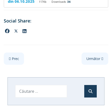
din 06.10.2025
117Kb
Downloads:
34
Articol precedent: ANUNȚ: Anulare concurs pentru cele 3 postu
Articolul urmă
Prec
Următor
Cautare