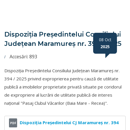
Dispoziția Președintelui Consiliului
08 Oct
Județean Maramureș nr. 394 / 2025
2025
Accesări: 893
Dispoziția Președintelui Consiliului Județean Maramureș nr.
394 / 2025 privind exproprierea pentru cauză de utilitate
publică a imobilelor proprietate privată situate pe coridorul
de expropriere al lucrării de utilitate publică de interes
național "Pasaj Clubul Văcarilor (Baia Mare - Recea)".
Dispoziția Președintelui CJ Maramureș nr. 394
PDF