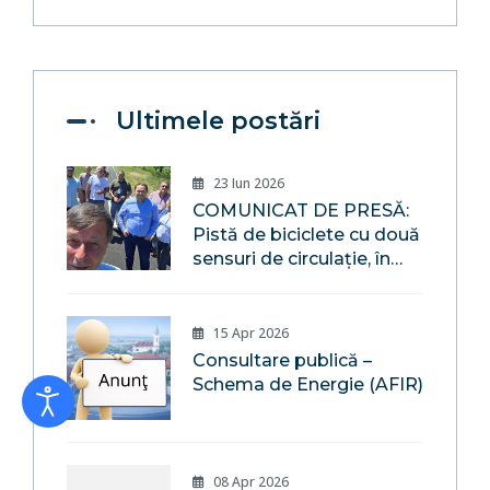
Ultimele postări
23 Iun 2026
COMUNICAT DE PRESĂ:
Pistă de biciclete cu două
sensuri de circulație, în
localitatea Săsar, pe
malul râului Săsar,
Comuna Recea,
15 Apr 2026
Maramureș
Consultare publică –
Schema de Energie (AFIR)
08 Apr 2026